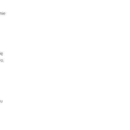
nie
ię
o,
iu