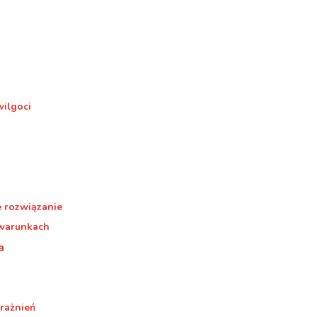
wilgoci
e rozwiązanie
 warunkach
a
rażnień