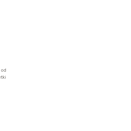
 od
tki