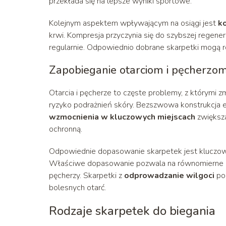
przekłada się na lepsze wyniki sportowe.
Kolejnym aspektem wpływającym na osiągi jest
k
krwi. Kompresja przyczynia się do szybszej regenera
regularnie. Odpowiednio dobrane skarpetki mogą rów
Zapobieganie otarciom i pęcherzo
Otarcia i pęcherze to częste problemy, z którymi z
ryzyko podrażnień skóry. Bezszwowa konstrukcja 
wzmocnienia w kluczowych miejscach
zwiększa
ochronną.
Odpowiednie dopasowanie skarpetek jest kluczowe
Właściwe dopasowanie pozwala na równomierne ro
pęcherzy. Skarpetki z
odprowadzanie wilgoci
pom
bolesnych otarć.
Rodzaje skarpetek do biegania