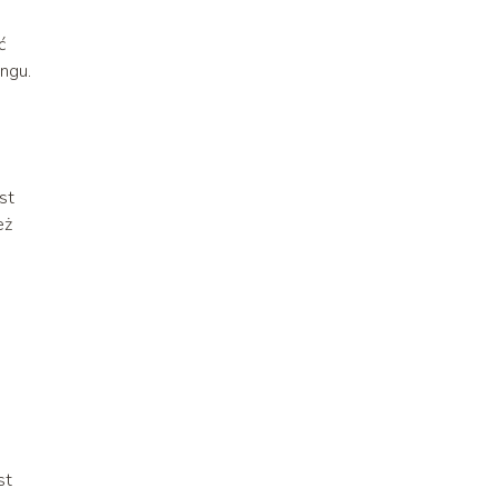
ć
ngu.
st
eż
st