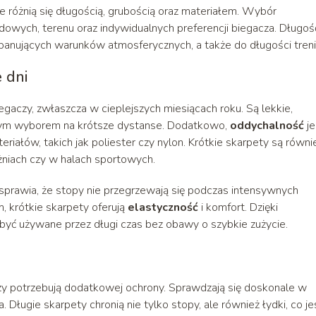
re różnią się długością, grubością oraz materiałem. Wybór
ych, terenu oraz indywidualnych preferencji biegacza. Długoś
nujących warunków atmosferycznych, a także do długości treni
 dni
egaczy, zwłaszcza w cieplejszych miesiącach roku. Są lekkie,
alnym wyborem na krótsze dystanse. Dodatkowo,
oddychalność
je
iałów, takich jak poliester czy nylon. Krótkie skarpety są równi
niach czy w halach sportowych.
o sprawia, że stopy nie przegrzewają się podczas intensywnych
m, krótkie skarpety oferują
elastyczność
i komfort. Dzięki
być używane przez długi czas bez obawy o szybkie zużycie.
rzy potrzebują dodatkowej ochrony. Sprawdzają się doskonale w
a. Długie skarpety chronią nie tylko stopy, ale również łydki, co je