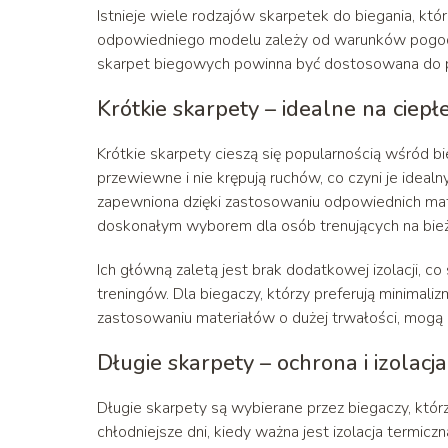
Istnieje wiele rodzajów skarpetek do biegania, któ
odpowiedniego modelu zależy od warunków pogodow
skarpet biegowych powinna być dostosowana do pa
Krótkie skarpety – idealne na ciepłe
Krótkie skarpety cieszą się popularnością wśród bi
przewiewne i nie krępują ruchów, co czyni je ide
zapewniona dzięki zastosowaniu odpowiednich mater
doskonałym wyborem dla osób trenujących na bież
Ich główną zaletą jest brak dodatkowej izolacji, c
treningów. Dla biegaczy, którzy preferują minimaliz
zastosowaniu materiałów o dużej trwałości, mogą 
Długie skarpety – ochrona i izolacja
Długie skarpety są wybierane przez biegaczy, któ
chłodniejsze dni, kiedy ważna jest izolacja termiczn