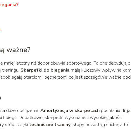
iegania?
mi
 są ważne?
e mniej istotny niż dobór obuwia sportowego. To one decydują o
 treningu.
Skarpetki do biegania
mają kluczowy wpływ na kom
zapobiegają otarciom i pęcherzom, co jest szczególnie ważne po
a
na duże obciążenie.
Amortyzacja w skarpetach
pochłania drgan
ort biegu. Dodatkowo, skarpetki wykonane z wysokiej jakości
y stóp. Dzięki
techniczne tkaniny
, stopy pozostają suche, a to