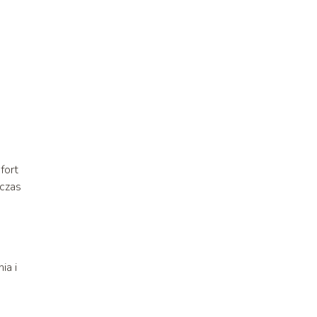
fort
dczas
ia i