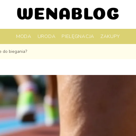
MODA
URODA
PIELĘGNACJA
ZAKUPY
e do biegania?