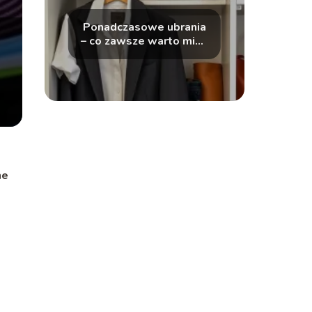
Ponadczasowe ubrania
– co zawsze warto mieć
w swojej szafie?
ne