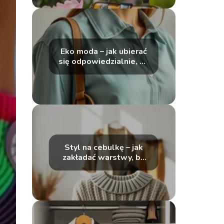
Eko moda – jak ubierać
się odpowiedzialnie, by
chronić planetę?
Styl na cebulkę – jak
zakładać warstwy, by
prezentować się
modnie?