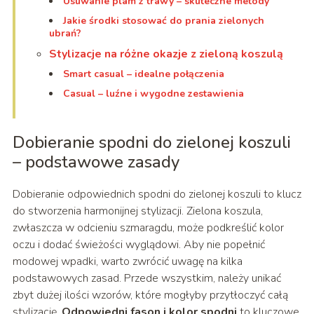
Usuwanie plam z trawy – skuteczne metody
Jakie środki stosować do prania zielonych
ubrań?
Stylizacje na różne okazje z zieloną koszulą
Smart casual – idealne połączenia
Casual – luźne i wygodne zestawienia
Dobieranie spodni do zielonej koszuli
– podstawowe zasady
Dobieranie odpowiednich spodni do zielonej koszuli to klucz
do stworzenia harmonijnej stylizacji. Zielona koszula,
zwłaszcza w odcieniu szmaragdu, może podkreślić kolor
oczu i dodać świeżości wyglądowi. Aby nie popełnić
modowej wpadki, warto zwrócić uwagę na kilka
podstawowych zasad. Przede wszystkim, należy unikać
zbyt dużej ilości wzorów, które mogłyby przytłoczyć całą
stylizację.
Odpowiedni fason i kolor spodni
to kluczowe