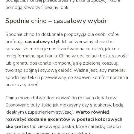
podejścia. Poniżej przedstawiamy kilka propozycji, które
pomogą stworzyć idealny look.
Spodnie chino – casualowy wybór
Spodnie chino to doskonała propozycja dla osób, które
preferują
casualowy styl
. Ich uniwersalny charakter
sprawia, że można je nosić zarówno na co dzień, jak i na
mniej formalne spotkania. Chino w odcieniach beżu, szarości
lub granatu doskonale komponują się z zieloną koszulą,
tworząc spójną i stylową całość. Ważne jest, aby materiał
spodni był lekki i przewiewny, co zapewni komfort noszenia
przez cały dzień.
Chino można łatwo dopasować do różnych dodatków.
Stonowane buty, takie jak mokasyny czy sneakersy, będą
idealnym uzupełnieniem stylizacji.
Warto również
rozważyć dodanie akcentów w postaci kolorowych
skarpetek
lub ciekawego paska, które nadadzą całości
nieco bardziej indywidualnego charakteru.