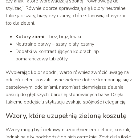
czy khaki, które wprowadzają spokój i równowagę do
stylizacji. Równie dobrze sprawdzają się kolory neutralne,
takie jak szary, biały czy czarny, które stanowią klasyczne
tło dla zieleni.
Kolory ziemi
– beż, brąz, khaki
Neutralne barwy – szary, biały, czarny
Dodatki w kontrastujących kolorach, np.
pomarańczowy lub żółty
Wybierając kolor spodni, warto również zwrócić uwagę na
odcień zieleni koszuli. Jasne zielenie dobrze komponują się z
pastelowymi odcieniami, natomiast ciemniejsze zielenie
pasują do głębszych, bardziej stonowanych barw. Dzięki
takiemu podejściu stylizacja zyskuje spójność i elegancję.
Wzory, które uzupełnią zieloną koszulę
Wzory mogą być ciekawym uzupełnieniem zielonej koszuli,
jednak należy podchodzić do nich ostrożnie. Zbyt duża ilość